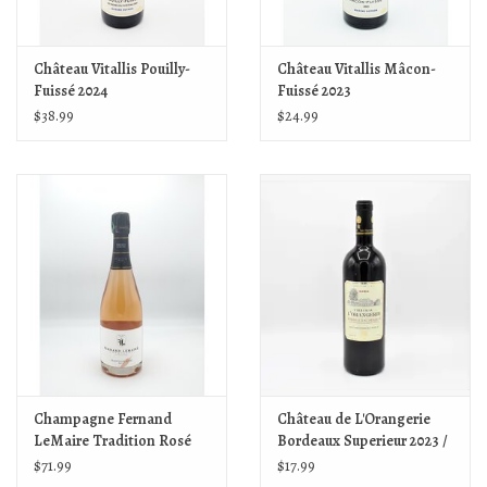
Château Vitallis Pouilly-
Château Vitallis Mâcon-
Fuissé 2024
Fuissé 2023
$38.99
$24.99
Champagne Fernand
Château de L'Orangerie
LeMaire Tradition Rosé
Bordeaux Superieur 2023 /
Brut NV
24
$71.99
$17.99