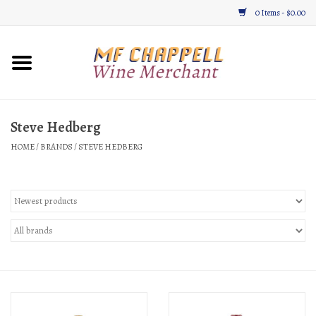
0 Items - $0.00
Home
Wine
Steve Hedberg
HOME
/
BRANDS
/
STEVE HEDBERG
Gifts & Gourmet
About
Location, Hours, & Events
Blog
Gift Cards